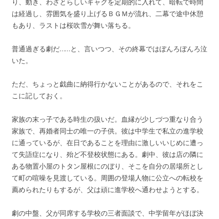
り、動き、わざとらしいギャグを定期的に入れて、暗転で時間
は経過し、雰囲気を盛り上げるＢＧＭが流れ、二幕で途中休憩
もあり、ラストは桜吹雪が舞い落ちる。
普通過ぎる劇だ……と、言いつつ、その終幕ではぼんろぼんろ泣
いた。
ただ、ちょっと戯曲に納得行かないことがあるので、それをこ
こに記しておく。
家族の末っ子である時生の扱いだ。血縁が少しづつ重なり合う
家族で、再婚者同士の唯一の子供。彼は中学生で私立の進学校
に通っているが、在日であることを理由に激しいいじめに遭っ
て失語症になり、殆ど不登校状態にある。劇中、彼は店の隣に
ある物置小屋のトタン屋根にのぼり、そこを自分の居場所とし
て町の喧噪を見渡している。周囲の登場人物に公立への転校を
薦められたりもするが、父は頑に進学校へ通わせようとする。
劇の中盤、父が同席する学校の三者面談で、中学留年がほぼ決