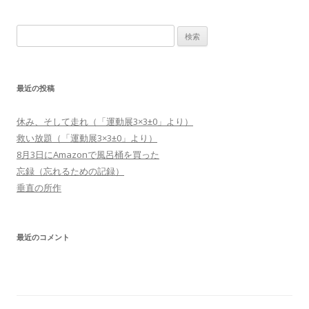
検
索:
最近の投稿
休み、そして走れ（「運動展3×3±0」より）
救い放題（「運動展3×3±0」より）
8月3日にAmazonで風呂桶を買った
忘録（忘れるための記録）
垂直の所作
最近のコメント