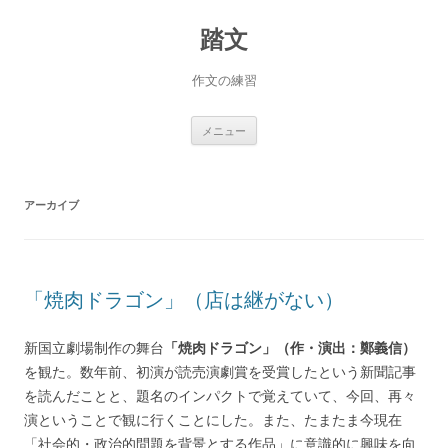
踏文
作文の練習
コ
メニュー
ン
テ
ン
ツ
へ
アーカイブ
ス
キ
ッ
プ
「焼肉ドラゴン」（店は継がない）
新国立劇場制作の舞台
「焼肉ドラゴン」（作・演出：鄭義信）
を観た。数年前、初演が読売演劇賞を受賞したという新聞記事
を読んだことと、題名のインパクトで覚えていて、今回、再々
演ということで観に行くことにした。また、たまたま今現在
「社会的・政治的問題を背景とする作品」に意識的に興味を向