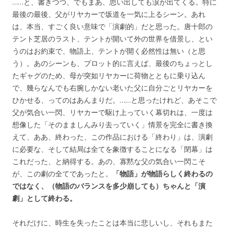
……と、書きつつ、でもまあ、思い出しても涙が出てくる。特に
最後の最後、父がリヤカーで坂道を一気に上るシーン。あれ
は、本当、すごく良い意味で「演劇的」だと思った。唐十郎の
テント芝居のラスト、テントが開いて外の世界を借景し、とい
うのはお約束で、物語上、テントが開く必然性は無い（と思
う）。あのシーンも、プロット的に言えば、最後のちょっとし
たギャグのため、母が突如リヤカーに荷物とともに乗り込ん
で、幾らなんでも右腕しかない老いた父に自分ごとリヤカーを
ひかせる、ってのはあんまりだ。……と思ったけれど、あそこで
父が気合い一閃、リヤカーで駆け上っていく幕切れは、一度は
想像した「そのまましんみり去っていく」情景を完全に書き換
えて、ああ、終わった、この作品における「終わり」は、演劇
に必要な、そして結局は全てを象徴することになる「閉幕」は
これだった、と納得する。あの、寡黙な父の気合い一閃こそ
が、この劇の全てであったと。
「物語」が物語らしく終わるの
ではなく、（物語のバランスを多少崩しても）ちゃんと「演
劇」として終わる。
それだけに、時生を失ったことは本当に悲しいし、それもまた