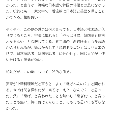
かった。と言うか、流暢な日本語で韓国の俳優とは思わなかっ
た。役的にも、一家の中で一番流暢に日本語と英語を喋ること
ができる。格好良いー！
そうそう、この劇の魅力は何と言っても、日本語と韓国語が入
り交じるところ。字幕に慣れると「やっぱり僕、韓国語も結構
わかるんや」と誤解してくる。青年団の「新冒険王」も多言語
が入り乱れるが、舞台からして「焼肉ドラゴン」はより日常の
話で、日本語話者、韓国語話者、に分かれず、同じ人間が「使
い分ける」感覚が強い。
蛇足だが、この劇について、私的な所見。
実家が中華料理屋だと言うと、よく「継げへんの？」と聞かれ
る。今では聞き慣れたが、当初は、え？ なんで？ と思っ
た。父に「継げ」と言われたことも無いし「継ぎたい」と言っ
たことも無い。特に昔はそんなこと、そもそも思いにも寄らな
かった。