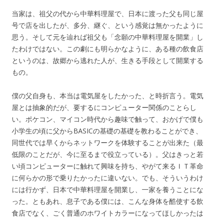
当家は、祖父の代から中華料理屋で、日本に渡った父も同じ屋
号で店を出したが、多分、継ぐ、という感覚は無かったように
思う。そして元を辿れば祖父も「念願の中華料理屋を開業」し
たわけではない。この劇にも明らかなように、ある種の飲食店
というのは、故郷から逃れた人が、生きる手段として開業する
もの。
僕の父自身も、本当は電気屋をしたかった、と時折言う。電気
屋とは抽象的だが、要するにコンピューター関係のことらし
い。ポケコン、マイコン時代から趣味で触って、おかげで僕も
小学生の頃に父からBASICの基礎の基礎を教わることができ、
同世代では早くからネットワークを体験することが出来た（最
低限のことだが、今に至るまで役立っている）。父はきっと若
い頃コンピューターに触れて興味を持ち、やがて来るＩＴ革命
に何らかの形で乗りたかったに違いない。でも、そういうわけ
には行かず、日本で中華料理屋を開業し、一家を養うことにな
った。ともあれ、息子である僕には、こんな身体を酷使する飲
食店でなく、ごく普通のホワイトカラーになってほしかったは