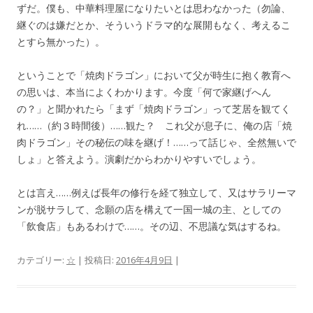
ずだ。僕も、中華料理屋になりたいとは思わなかった（勿論、
継ぐのは嫌だとか、そういうドラマ的な展開もなく、考えるこ
とすら無かった）。
ということで「焼肉ドラゴン」において父が時生に抱く教育へ
の思いは、本当によくわかります。今度「何で家継げへん
の？」と聞かれたら「まず「焼肉ドラゴン」って芝居を観てく
れ……（約３時間後）……観た？ これ父が息子に、俺の店「焼
肉ドラゴン」その秘伝の味を継げ！……って話じゃ、全然無いで
しょ」と答えよう。演劇だからわかりやすいでしょう。
とは言え……例えば長年の修行を経て独立して、又はサラリーマ
ンが脱サラして、念願の店を構えて一国一城の主、としての
「飲食店」もあるわけで……。その辺、不思議な気はするね。
カテゴリー:
☆
| 投稿日:
2016年4月9日
|