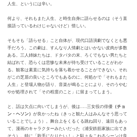
人生、というには辛い。
何より、それもまた人生、と時生自身に語らせるのは（そう直
接語っているわけじゃないけど）惜しい。
そもそも「語らせる」こと自体が、現代口語演劇でなくとも悪
手だろう。この劇は、すんなり人情劇とはいかない皮肉が多数
ある。三人姉妹たちは、ドタバタの末、ろくでもない男たちと
結ばれて、恐らくは悲惨な未来が待ち受けていることがわか
る。観客は素直に気持ちを落ち着かせることができない。それ
がこの芝居の良いところでもあるのに、何処かで「それもまた
人生」と登場人物が語り、音楽が鳴ることにより、そのうやむ
やが処理されて「その程度のこと」に留まってしまう。
と、話は欠点に向いてしまうが、後は……三女役の俳優
（チョ
ン・ヘソン）
が良かったね（きっと観た人はみんなそう思って
いることでしょう）。舞台上をくるくる跳ね回り、遠目もあっ
て、漫画のキャラクターみたいだった（浦安鉄筋家族に出てき
そう）。特に「歌手になりたい！」と駄々をこねるシーンは良