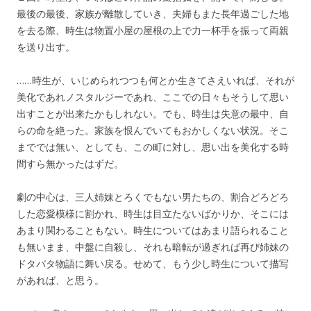
最後の最後、家族が離散していき、夫婦もまた長年過ごした地
を去る際、時生は物置小屋の屋根の上で力一杯手を振って両親
を送り出す。
……時生が、いじめられつつも何とか生きてさえいれば、それが
美化であれノスタルジーであれ、ここでの日々もそうして思い
出すことが出来たかもしれない。でも、時生は失意の最中、自
らの命を絶った。家族を恨んでいてもおかしくない状況。そこ
まででは無い、としても、この町に対し、思い出を美化する時
間すら無かったはずだ。
劇の中心は、三人姉妹とろくでもない男たちの、割合どろどろ
した恋愛模様に割かれ、時生は目立たないばかりか、そこには
あまり関わることもない。時生についてはあまり語られること
も無いまま、中盤に自殺し、それも暗転が過ぎれば再び姉妹の
ドタバタ物語に舞い戻る。せめて、もう少し時生について描写
があれば、と思う。