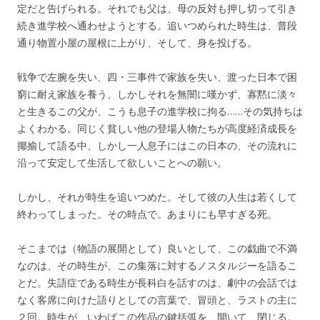
定だと告げられる。それでも父は、母の反対も押し切って引き
続き進学校へ通わせようとする。追いつめられた時生は、普段
通り物置小屋の屋根に上がり、そして、身を投げる。
戦争で左腕を失い、四・三事件で家族を失い、渡った日本で困
窮に耐え家族を養う、しかしそれを無闇に嘆かず、寡黙に淡々
と生きるこの父が、こうも息子の進学校に拘る……その気持ちは
よくわかる。同じく貧しい他の登場人物たちが高度経済成長を
揶揄して語る中、しかし一人息子にはこの日本の、その流れに
沿って安定して生活して欲しいことへの願い。
しかし、それが時生を追いつめた。そして彼の人生は若くして
終わってしまった。その時点で。あまりにも早すぎる死。
そこまでは（物語の展開として）良いとして、この戯曲で不満
なのは、その時生が、この集落に対するノスタルジーを語るこ
とだ。失語症である時生が長科白を話すのは、劇中の会話では
なく客席に向けた語りとしての言葉で、冒頭と、ラストの主に
２回。時生が、いわばこの作品の鍵括弧を、開いて、閉じる。