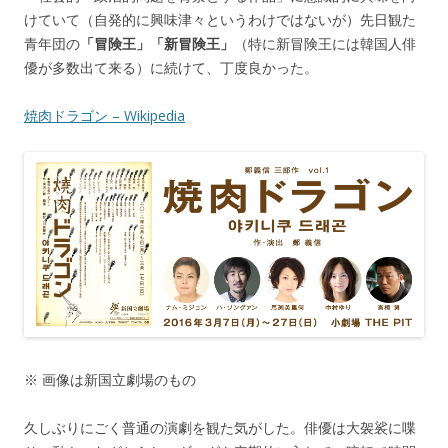
けていて（自発的に興味津々というわけではないが）先日観た
青年団の
「冒険王」「新冒険王」
（特に新冒険王には韓国人俳
優が多数出て来る）に続けて、丁度良かった。
焼肉ドラゴン – Wikipedia
※ 画像は新国立劇場のもの
久しぶりにごく普通の演劇を観た気がした。俳優は大袈裟に喋